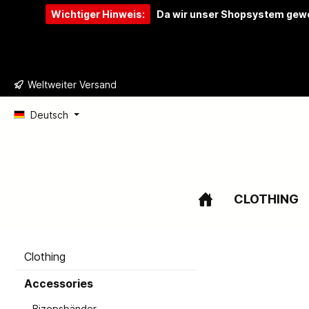
Wichtiger Hinweis:
Da wir unser Shopsystem gewe
e springen
Zur Hauptnavigation springen
Weltweiter Versand
Deutsch
CLOTHING
Clothing
Accessories
Bizepsbänder