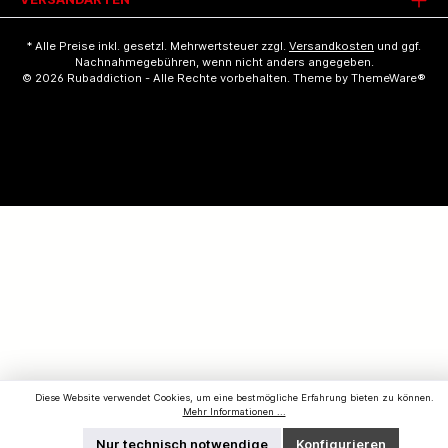
* Alle Preise inkl. gesetzl. Mehrwertsteuer zzgl.
Versandkosten
und ggf.
Nachnahmegebühren, wenn nicht anders angegeben.
© 2026 Rubaddiction - Alle Rechte vorbehalten. Theme by
ThemeWare®
Diese Website verwendet Cookies, um eine bestmögliche Erfahrung bieten zu können.
Mehr Informationen ...
Nur technisch notwendige
Konfigurieren