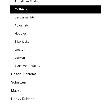
Ärmellose Shirts
T-Shirts
Langarmshirts
Poloshirts
Hoodies
Bikerjacken
Westen
Jacken
Baumwoll-T-Shirts
Hosen (Bottoms)
Schürzen
Masken
Heavy Rubber