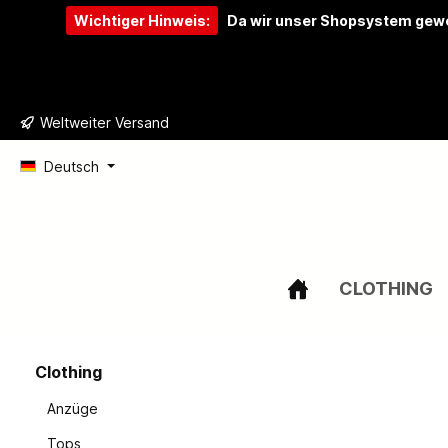
Wichtiger Hinweis:
Da wir unser Shopsystem gewe
e springen
Zur Hauptnavigation springen
Weltweiter Versand
Deutsch
CLOTHING
Clothing
Anzüge
Tops