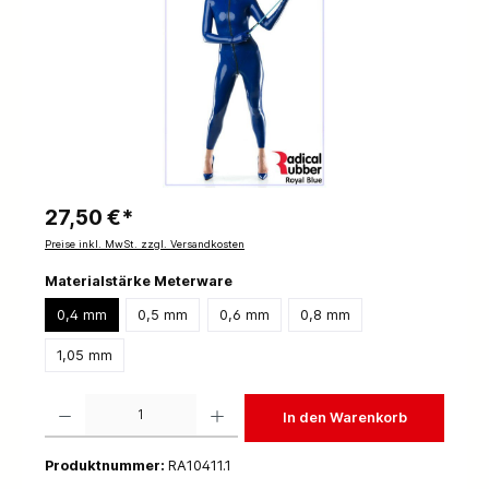
27,50 €*
Preise inkl. MwSt. zzgl. Versandkosten
Materialstärke Meterware
0,4 mm
0,5 mm
0,6 mm
0,8 mm
1,05 mm
Produkt Anzahl: Gib den gewünschten Wert ein oder benutze die Schaltflächen um die 
In den Warenkorb
Produktnummer:
RA10411.1