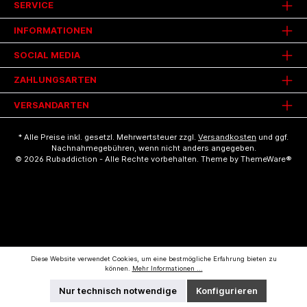
SERVICE
INFORMATIONEN
SOCIAL MEDIA
ZAHLUNGSARTEN
VERSANDARTEN
* Alle Preise inkl. gesetzl. Mehrwertsteuer zzgl.
Versandkosten
und ggf.
Nachnahmegebühren, wenn nicht anders angegeben.
© 2026 Rubaddiction - Alle Rechte vorbehalten. Theme by
ThemeWare®
Diese Website verwendet Cookies, um eine bestmögliche Erfahrung bieten zu
können.
Mehr Informationen ...
Nur technisch notwendige
Konfigurieren