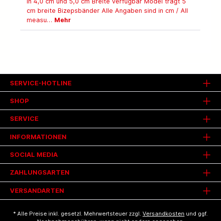
in 4,0 cm und 5,0 cm Breite verfügbar Model trägt 5
cm breite Bizepsbänder Alle Angaben sind in cm / All
measu…
Mehr
SERVICE-HOTLINE
SHOP
SERVICE
INFORMATIONEN
SOCIAL MEDIA
ZAHLUNGSARTEN
VERSANDARTEN
* Alle Preise inkl. gesetzl. Mehrwertsteuer zzgl.
Versandkosten
und ggf.