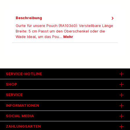
Beschreibung
Gurte für unsere Pouch (RA10360): Verstellbare Länge
Breite: 5 cm Passt um den Oberschenkel oder die
Wade Ideal, um das Pou…
Mehr
SERVICE-HOTLINE
SHOP
SERVICE
INFORMATIONEN
SOCIAL MEDIA
ZAHLUNGSARTEN