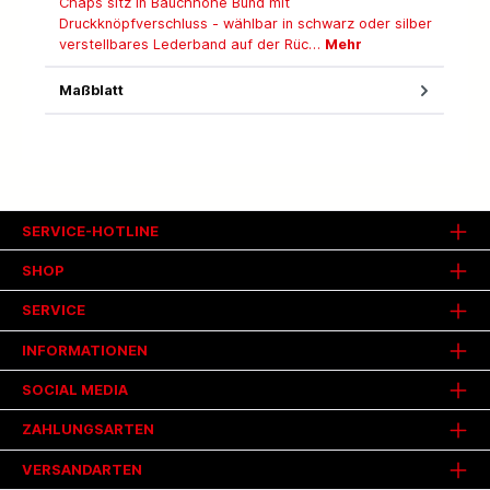
Chaps sitz in Bauchhöhe Bund mit
Druckknöpfverschluss - wählbar in schwarz oder silber
verstellbares Lederband auf der Rüc…
Mehr
Maßblatt
SERVICE-HOTLINE
SHOP
SERVICE
INFORMATIONEN
SOCIAL MEDIA
ZAHLUNGSARTEN
VERSANDARTEN