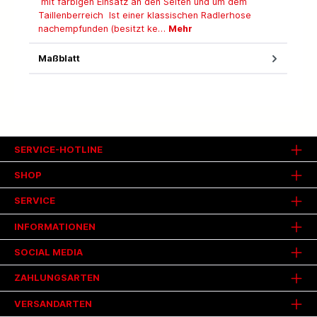
mit farbigen Einsatz an den Seiten und um dem
Taillenberreich Ist einer klassischen Radlerhose
nachempfunden (besitzt ke…
Mehr
Maßblatt
SERVICE-HOTLINE
SHOP
SERVICE
INFORMATIONEN
SOCIAL MEDIA
ZAHLUNGSARTEN
VERSANDARTEN