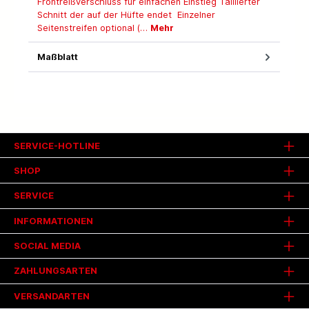
Frontreißverschluss für einfachen Einstieg Taillierter
Schnitt der auf der Hüfte endet Einzelner
Seitenstreifen optional (…
Mehr
Maßblatt
SERVICE-HOTLINE
SHOP
SERVICE
INFORMATIONEN
SOCIAL MEDIA
ZAHLUNGSARTEN
VERSANDARTEN