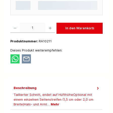
Produkt Anzahl: Gib den gewünschten Wert ein oder benutze die Schaltflächen um die 
In den Warenkorb
Produktnummer:
RA10211
Dieses Produkt weiterempfehlen:
Beschreibung
Taillierter Schnitt, endet auf HüfthöheOptional mit
einem einzelnen Seitenstreifen (1,5 cm oder 2,0 cm
Breite)Hals- und Arml…
Mehr