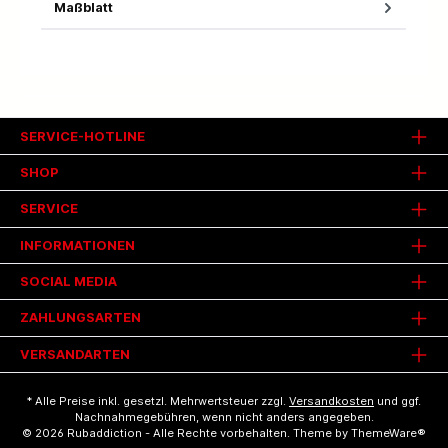
Maßblatt
SERVICE-HOTLINE
SHOP
SERVICE
INFORMATIONEN
SOCIAL MEDIA
ZAHLUNGSARTEN
VERSANDARTEN
* Alle Preise inkl. gesetzl. Mehrwertsteuer zzgl.
Versandkosten
und ggf.
Nachnahmegebühren, wenn nicht anders angegeben.
© 2026 Rubaddiction - Alle Rechte vorbehalten. Theme by
ThemeWare®