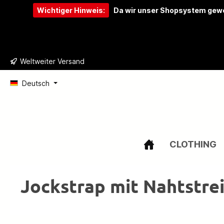
Wichtiger Hinweis:
Da wir unser Shopsystem gewe
e springen
Zur Hauptnavigation springen
Weltweiter Versand
Deutsch
CLOTHING
Jockstrap mit Nahtstre