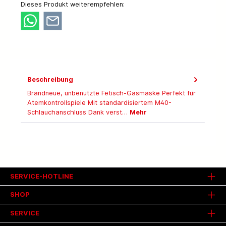
Dieses Produkt weiterempfehlen:
Beschreibung
Brandneue, unbenutzte Fetisch-Gasmaske Perfekt für
Atemkontrollspiele Mit standardisiertem M40-
Schlauchanschluss Dank verst…
Mehr
SERVICE-HOTLINE
SHOP
SERVICE