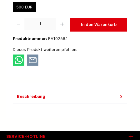
500 EUR
Produkt Anzahl: Gib den gewünschten Wert ein oder benutze die Schaltflächen um die 
In den Warenkorb
Produktnummer:
RA10268.1
Dieses Produkt weiterempfehlen:
Beschreibung
SERVICE-HOTLINE