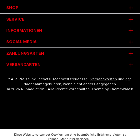
SHOP
SERVICE
INFORMATIONEN
SOCIAL MEDIA
ZAHLUNGSARTEN
VERSANDARTEN
* Alle Preise inkl. gesetzl. Mehrwertsteuer zzgl.
Versandkosten
und ggf.
Nachnahmegebühren, wenn nicht anders angegeben.
© 2026 Rubaddiction - Alle Rechte vorbehalten. Theme by
ThemeWare®
Diese Website verwendet Cookies, um eine bestmögliche Erfahrung bieten zu
können.
Mehr Informationen ...