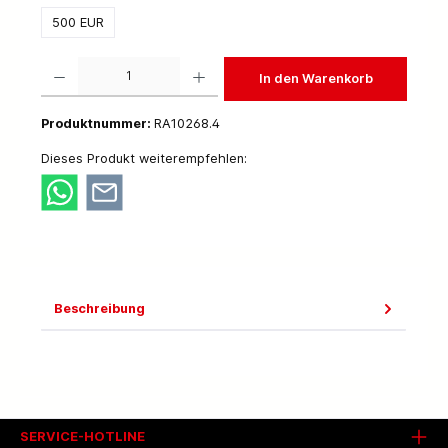
500 EUR
Produkt Anzahl: Gib den gewünschten Wert ein oder benutze die Schaltflächen um die 
In den Warenkorb
Produktnummer:
RA10268.4
Dieses Produkt weiterempfehlen:
Beschreibung
SERVICE-HOTLINE