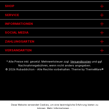
SHOP
SERVICE
INFORMATIONEN
SOCIAL MEDIA
ZAHLUNGSARTEN
VERSANDARTEN
* Alle Preise inkl. gesetzl. Mehrwertsteuer zzgl.
Versandkosten
und ggf.
Nachnahmegebühren, wenn nicht anders angegeben.
© 2026 Rubaddiction - Alle Rechte vorbehalten. Theme by
ThemeWare®
Diese Website verwendet Cookies, um eine bestmögliche Erfahrung bieten zu
können.
Mehr Informationen ...