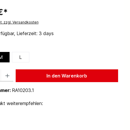
€*
St. zzgl. Versandkosten
fügbar, Lieferzeit: 3 days
M
L
 Gib den gewünschten Wert ein oder benutze die Schaltflächen um die Anzah
In den Warenkorb
mmer:
RA10203.1
kt weiterempfehlen: