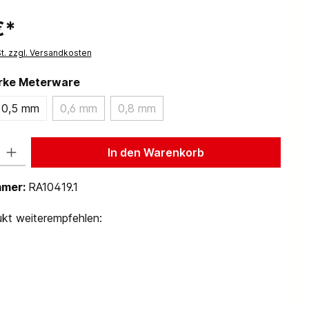
€*
St. zzgl. Versandkosten
ärke Meterware
0,5 mm
0,6 mm
0,8 mm
 Gib den gewünschten Wert ein oder benutze die Schaltflächen um die Anzah
In den Warenkorb
mmer:
RA10419.1
kt weiterempfehlen: