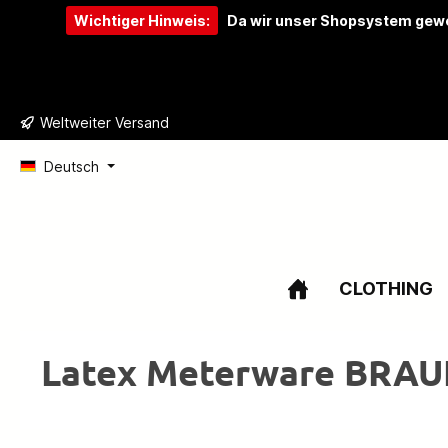
Wichtiger Hinweis:
Da wir unser Shopsystem gewe
e springen
Zur Hauptnavigation springen
Weltweiter Versand
Deutsch
CLOTHING
Latex Meterware BRA