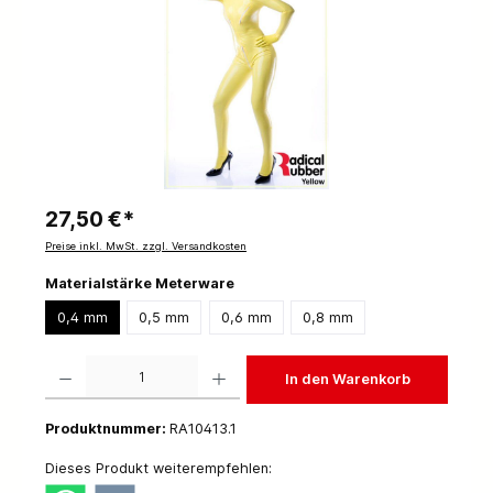
27,50 €*
Preise inkl. MwSt. zzgl. Versandkosten
Materialstärke Meterware
0,4 mm
0,5 mm
0,6 mm
0,8 mm
Produkt Anzahl: Gib den gewünschten Wert ein oder benutze die Schaltflächen um die 
In den Warenkorb
Produktnummer:
RA10413.1
Dieses Produkt weiterempfehlen: