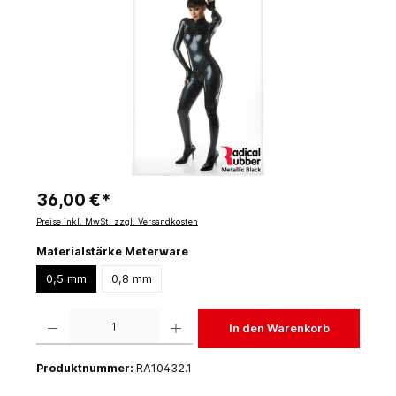
36,00 €*
Preise inkl. MwSt. zzgl. Versandkosten
Materialstärke Meterware
0,5 mm
0,8 mm
Produkt Anzahl: Gib den gewünschten Wert ein oder benutze die Schaltflächen um die 
In den Warenkorb
Produktnummer:
RA10432.1