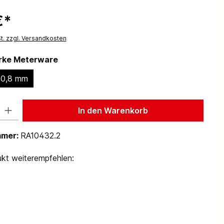
€*
St. zzgl. Versandkosten
ärke Meterware
0,8 mm
 Gib den gewünschten Wert ein oder benutze die Schaltflächen um die Anzah
In den Warenkorb
mmer:
RA10432.2
kt weiterempfehlen: