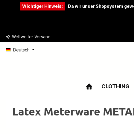
Wichtiger Hinweis:
Da wir unser Shopsystem gewe
e springen
Zur Hauptnavigation springen
Weltweiter Versand
Deutsch
CLOTHING
Latex Meterware MET