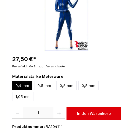
27,50 €*
Preise inkl. MwSt. zzgl. Versandkosten
Materialstärke Meterware
0,4 mm
0,5 mm
0,6 mm
0,8 mm
1,05 mm
Produkt Anzahl: Gib den gewünschten Wert ein oder benutze die Schaltflächen um die 
In den Warenkorb
Produktnummer:
RA10411.1