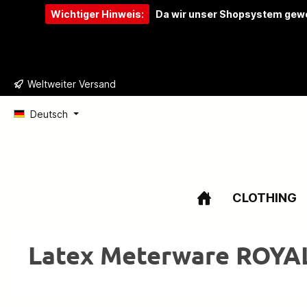
Wichtiger Hinweis:
Da wir unser Shopsystem gewe
e springen
Zur Hauptnavigation springen
Weltweiter Versand
Deutsch
CLOTHING
Latex Meterware ROY