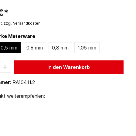
€*
St. zzgl. Versandkosten
ärke Meterware
0,5 mm
0,6 mm
0,8 mm
1,05 mm
 Gib den gewünschten Wert ein oder benutze die Schaltflächen um die Anzah
In den Warenkorb
mmer:
RA10411.2
kt weiterempfehlen: