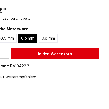
€*
St. zzgl. Versandkosten
ärke Meterware
0,5 mm
0,6 mm
0,8 mm
 Gib den gewünschten Wert ein oder benutze die Schaltflächen um die Anzah
In den Warenkorb
mmer:
RA10422.3
kt weiterempfehlen: