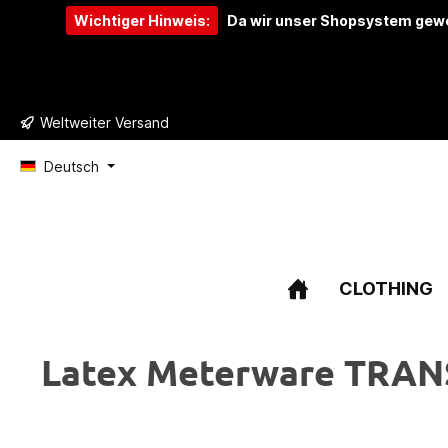
Wichtiger Hinweis:
Da wir unser Shopsystem gewe
e springen
Zur Hauptnavigation springen
Weltweiter Versand
Deutsch
CLOTHING
Latex Meterware TRA