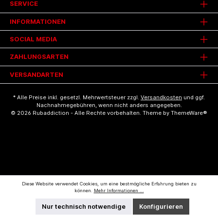
SERVICE
INFORMATIONEN
SOCIAL MEDIA
ZAHLUNGSARTEN
VERSANDARTEN
* Alle Preise inkl. gesetzl. Mehrwertsteuer zzgl.
Versandkosten
und ggf.
Nachnahmegebühren, wenn nicht anders angegeben.
© 2026 Rubaddiction - Alle Rechte vorbehalten. Theme by
ThemeWare®
Diese Website verwendet Cookies, um eine bestmögliche Erfahrung bieten zu
können.
Mehr Informationen ...
Nur technisch notwendige
Konfigurieren