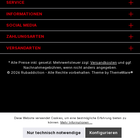
SERVICE
INFORMATIONEN
SOCIAL MEDIA
ZAHLUNGSARTEN
VERSANDARTEN
* Alle Preise inkl. gesetzl. Mehrwertsteuer zzgl.
Versandkosten
und ggf.
Nachnahmegebühren, wenn nicht anders angegeben.
© 2026 Rubaddiction - Alle Rechte vorbehalten. Theme by
ThemeWare®
Diese Website verwendet Cookies, um eine bestmögliche Erfahrung bieten zu
können.
Mehr Informationen ...
Nur technisch notwendige
Konfigurieren