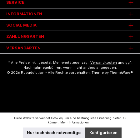
SERVICE
INFORMATIONEN
SOCIAL MEDIA
ZAHLUNGSARTEN
VERSANDARTEN
* Alle Preise inkl. gesetzl. Mehrwertsteuer zzgl.
Versandkosten
und ggf.
Nachnahmegebühren, wenn nicht anders angegeben.
© 2026 Rubaddiction - Alle Rechte vorbehalten. Theme by
ThemeWare®
Diese Website verwendet Cookies, um eine bestmögliche Erfahrung bieten zu
können.
Mehr Informationen ...
Nur technisch notwendige
Konfigurieren