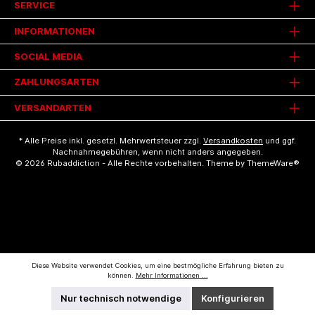
SERVICE
INFORMATIONEN
SOCIAL MEDIA
ZAHLUNGSARTEN
VERSANDARTEN
* Alle Preise inkl. gesetzl. Mehrwertsteuer zzgl.
Versandkosten
und ggf.
Nachnahmegebühren, wenn nicht anders angegeben.
© 2026 Rubaddiction - Alle Rechte vorbehalten. Theme by
ThemeWare®
Diese Website verwendet Cookies, um eine bestmögliche Erfahrung bieten zu
können.
Mehr Informationen ...
Nur technisch notwendige
Konfigurieren