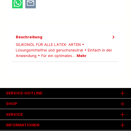
Beschreibung
SILIKONÖL FÜR ALLE LATEX- ARTEN •
Lösungsmittelfrei und geruchsneutral • Einfach in der
Anwendung • Für ein optimales…
Mehr
SERVICE-HOTLINE
SHOP
SERVICE
INFORMATIONEN