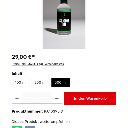
29,00 €*
Preise inkl. MwSt. zzgl. Versandkosten
Inhalt
100 ml
250 ml
500 ml
Produkt Anzahl: Gib den gewünschten Wert ein oder benutze die Schaltflächen um die 
In den Warenkorb
Produktnummer:
RA10395.3
Dieses Produkt weiterempfehlen: