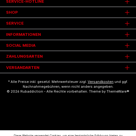
SERVICE-HOTLINE
SHOP
SERVICE
INFORMATIONEN
SOCIAL MEDIA
ZAHLUNGSARTEN
VERSANDARTEN
* Alle Preise inkl. gesetzl. Mehrwertsteuer zzgl.
Versandkosten
und ggf.
Nachnahmegebühren, wenn nicht anders angegeben.
© 2026 Rubaddiction - Alle Rechte vorbehalten. Theme by
ThemeWare®
Diese Website verwendet Cookies, um eine bestmögliche Erfahrung bieten zu