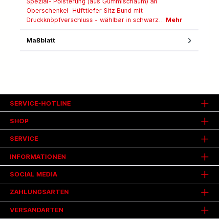
Spezial- Polsterung (aus Gummischaum) an
Oberschenkel Hüfttiefer Sitz Bund mit
Druckknöpfverschluss - wählbar in schwarz…
Mehr
Maßblatt
SERVICE-HOTLINE
SHOP
SERVICE
INFORMATIONEN
SOCIAL MEDIA
ZAHLUNGSARTEN
VERSANDARTEN